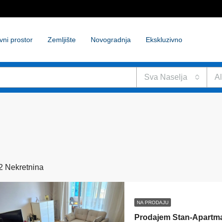
vni prostor
Zemljište
Novogradnja
Ekskluzivno
Sva Naselja
Al
2 Nekretnina
NA PRODAJU
Prodajem Stan-Apartm