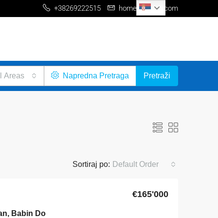
Serbian
+38269222515
home@me-re.com
l Areas
Napredna Pretraga
Pretraži
Sortiraj po:
Default Order
€165'000
an, Babin Do