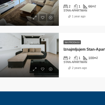
2
1
66
m2
STAN-APARTMAN
1 year ago
NA PRODAJU
Iznajmljujem Stan-Apa
2
1
100
m2
STAN-APARTMAN
2 years ago