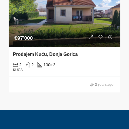
€97'000
Prodajem Kuću, Donja Gorica
2
2
100
m2
KUĆA
3 years ago