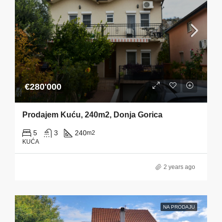
€280'000
Prodajem Kuću, 240m2, Donja Gorica
5
3
240
m2
KUĆA
2 years ago
NA PRODAJU