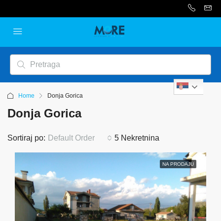
Serbian
Home
Donja Gorica
Donja Gorica
Sortiraj po:
Default Order
5 Nekretnina
NA PRODAJU