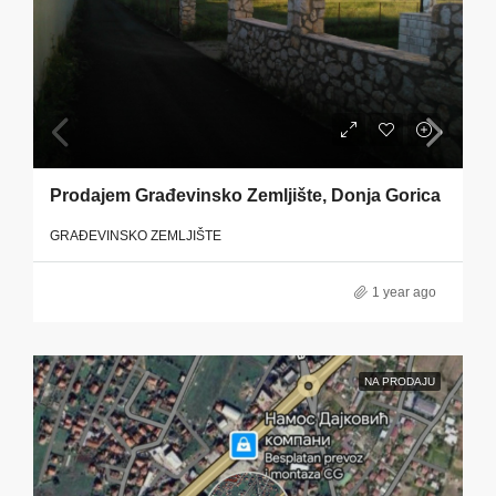
Prodajem Građevinsko Zemljište, Donja Gorica
GRAĐEVINSKO ZEMLJIŠTE
1 year ago
NA PRODAJU