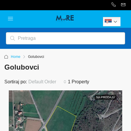
Serbian
Home
Golubovci
Golubovci
Sortiraj po:
Default Order
1 Property
NA PRODAJU