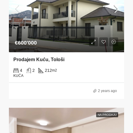
€600'000
Prodajem Kuću, Tološi
4
2
212
m2
KUĆA
2 years ago
NA PRODAJU