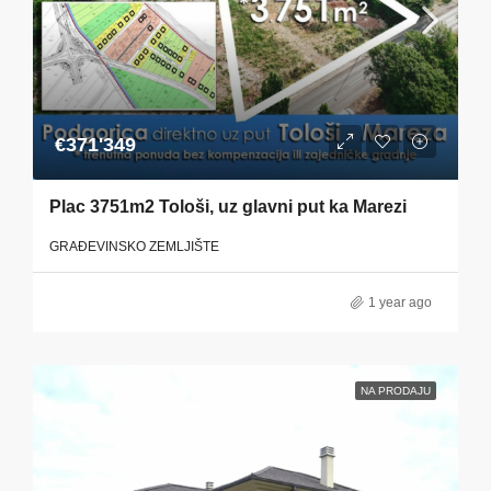
€371'349
Plac 3751m2 Tološi, uz glavni put ka Marezi
GRAĐEVINSKO ZEMLJIŠTE
1 year ago
NA PRODAJU