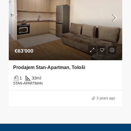
€63'000
Prodajem Stan-Apartman, Tološi
1
33
m2
STAN-APARTMAN
3 years ago