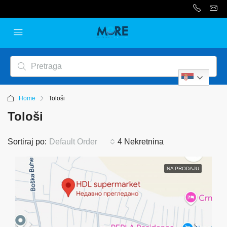
Serbian
Home
Tološi
Tološi
Sortiraj po:
Default Order
4 Nekretnina
NA PRODAJU