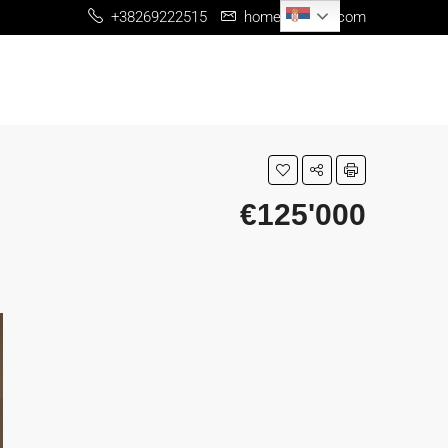
Serbian
+38269222515
home@me-re.com
€125'000