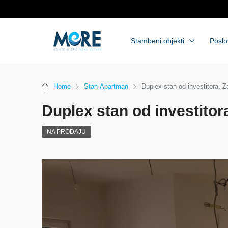
Stambeni objekti
Poslo
Home
Stan-Apartman
Duplex stan od investitora, 
Duplex stan od investitor
NA PRODAJU