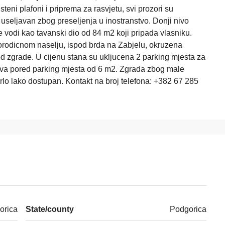
teni plafoni i priprema za rasvjetu, svi prozori su
 useljavan zbog preseljenja u inostranstvo. Donji nivo
se vodi kao tavanski dio od 84 m2 koji pripada vlasniku.
porodicnom naselju, ispod brda na Zabjelu, okruzena
d zgrade. U cijenu stana su ukljucena 2 parking mjesta za
ava pored parking mjesta od 6 m2. Zgrada zbog male
, vrlo lako dostupan. Kontakt na broj telefona: +382 67 285
orica
State/county
Podgorica