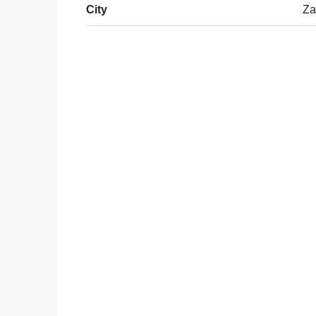
City
Za