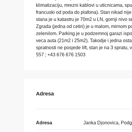
klimatizaciju, mrezni kablovi u uticnicama, spus
francuski od poda do plafona). Stan nikad nije
stana je u katastru je 70m2 u LN, gornji nivo 
Zgrada (jedna od cetiri) je u malom, mirnom 
zelenilom. Parking je u podzemnoj garazi ispo
veca auta (21m2 i 25m2). Takodje i jedna ost
spratnosti ne posjede lift, stan je na 3 spratu
557 ; +43 676 676 1503
Adresa
Adresa
Janka Djonovica, Podg