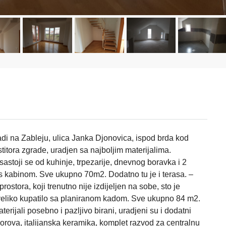
di na Zableju, ulica Janka Djonovica, ispod brda kod
titora zgrade, uradjen sa najboljim materijalima.
sastoji se od kuhinje, trpezarije, dnevnog boravka i 2
s kabinom. Sve ukupno 70m2. Dodatno tu je i terasa. –
rostora, koji trenutno nije izdijeljen na sobe, sto je
 veliko kupatilo sa planiranom kadom. Sve ukupno 84 m2.
terijali posebno i pazljivo birani, uradjeni su i dodatni
orova, italijanska keramika, komplet razvod za centralnu