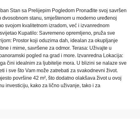
an Stan sa Prelijepim Pogledom Pronađite svoj savršen
m dvosobnom stanu, smještenom u moderno uređenoj
mo svojom kvalitetnom izradom, već i izvanrednom
i svijetao Kupatilo: Savremeno opremljeno, pruža sve
ijom: Prostor koji oduzima dah, idealan za okupljanje
obne i mirne, savršene za odmor. Terasa: Uživajte u
z panoramski pogled na grad i more. Izvanredna Lokacija:
a čini idealnim za ljubitelje mora. U blizini se nalaze sve
keti i sve što Vam može zatrebati za svakodnevni život.
jesto površine 42 m², što dodatno olakšava život u ovoj
nu investiciju, kako za lično uživanje, tako i za