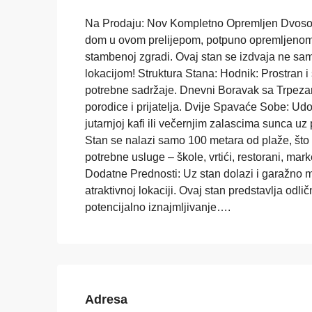
Na Prodaju: Nov Kompletno Opremljen Dvosob
dom u ovom prelijepom, potpuno opremljeno
stambenoj zgradi. Ovaj stan se izdvaja ne sa
lokacijom! Struktura Stana: Hodnik: Prostran 
potrebne sadržaje. Dnevni Boravak sa Trpezar
porodice i prijatelja. Dvije Spavaće Sobe: Ud
jutarnjoj kafi ili večernjim zalascima sunca u
Stan se nalazi samo 100 metara od plaže, što g
potrebne usluge – škole, vrtići, restorani, mar
Dodatne Prednosti: Uz stan dolazi i garažno m
atraktivnoj lokaciji. Ovaj stan predstavlja odlič
potencijalno iznajmljivanje….
Adresa