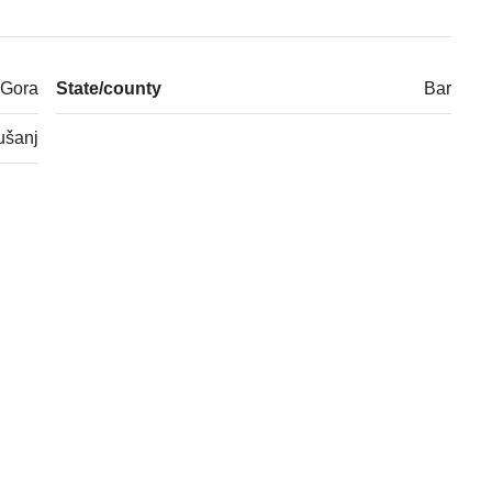
 Gora
State/county
Bar
ušanj