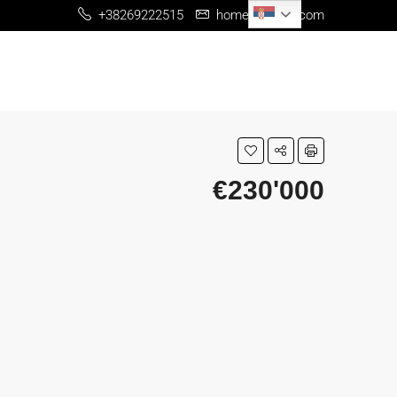
Serbian
+38269222515
home@me-re.com
€230'000