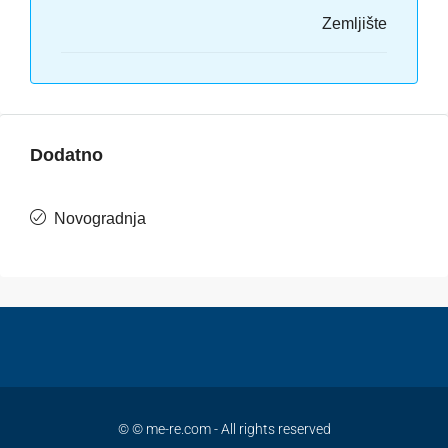
Zemljište
Dodatno
Novogradnja
© © me-re.com - All rights reserved