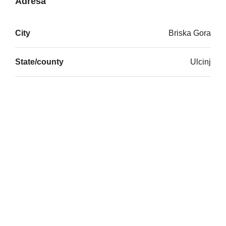
Adresa
City
Briska Gora
State/county
Ulcinj