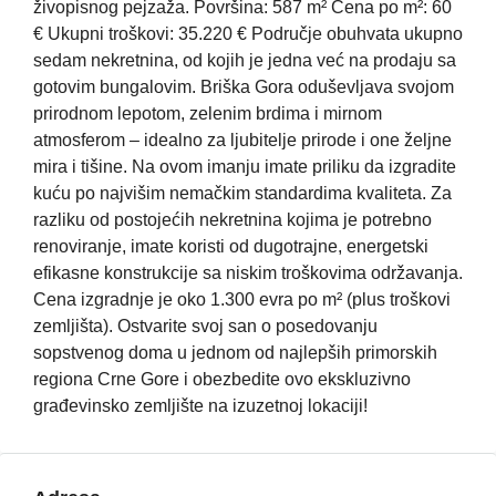
živopisnog pejzaža. Površina: 587 m² Cena po m²: 60
€ Ukupni troškovi: 35.220 € Područje obuhvata ukupno
sedam nekretnina, od kojih je jedna već na prodaju sa
gotovim bungalovim. Briška Gora oduševljava svojom
prirodnom lepotom, zelenim brdima i mirnom
atmosferom – idealno za ljubitelje prirode i one željne
mira i tišine. Na ovom imanju imate priliku da izgradite
kuću po najvišim nemačkim standardima kvaliteta. Za
razliku od postojećih nekretnina kojima je potrebno
renoviranje, imate koristi od dugotrajne, energetski
efikasne konstrukcije sa niskim troškovima održavanja.
Cena izgradnje je oko 1.300 evra po m² (plus troškovi
zemljišta). Ostvarite svoj san o posedovanju
sopstvenog doma u jednom od najlepših primorskih
regiona Crne Gore i obezbedite ovo ekskluzivno
građevinsko zemljište na izuzetnoj lokaciji!