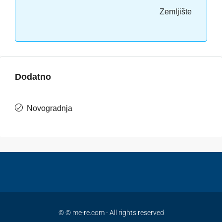
Zemljište
Dodatno
Novogradnja
© © me-re.com - All rights reserved