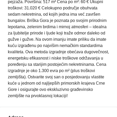
pejzaža. Površina: 517 m² Cena po m²: 60 € Ukupni
troškovi: 31.020 € Celokupno područje obuhvata
sedam nekretnina, od kojih jedna ima već završen
bungalov. Briška Gora je poznata po svojim prirodnim
lepotama, zelenim brdima i mirnoj atmosferi – idealna
za ljubitelje prirode i ljude koji traže odmor daleko od
gužve i gužve. Na ovom imanju imate priliku da imate
kuću izgrađenu po najvišim nemačkim standardima
kvaliteta. Ova metoda izgradnje obećava dugovečnost,
energetsku efikasnost i niske troškove održavanja u
poređenju sa starijim postojećim nekretninama. Cena
izgradnje je oko 1.300 evra po m² (plus troškovi
zemljišta). Ostvarite svoj san o posjedovanju vlastite
kuće u jednom od najljepših primorskih krajeva Crne
Gore i osigurajte ovo ekskluzivno građevinsko
zemljište na prvoklasnoj lokaciji!