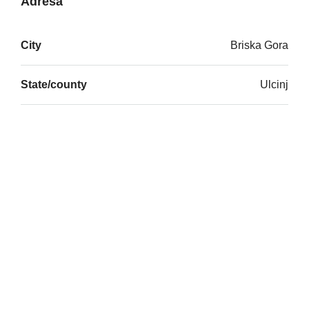
Adresa
City
Briska Gora
State/county
Ulcinj