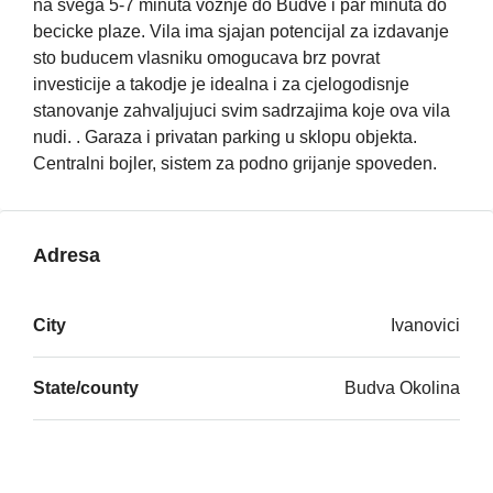
na svega 5-7 minuta voznje do Budve i par minuta do
becicke plaze. Vila ima sjajan potencijal za izdavanje
sto buducem vlasniku omogucava brz povrat
investicije a takodje je idealna i za cjelogodisnje
stanovanje zahvaljujuci svim sadrzajima koje ova vila
nudi. . Garaza i privatan parking u sklopu objekta.
Centralni bojler, sistem za podno grijanje spoveden.
Adresa
City
Ivanovici
State/county
Budva Okolina