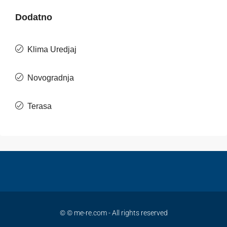
Dodatno
Klima Uredjaj
Novogradnja
Terasa
© © me-re.com - All rights reserved