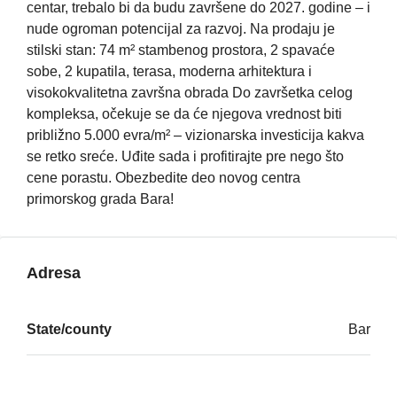
centar, trebalo bi da budu završene do 2027. godine – i
nude ogroman potencijal za razvoj. Na prodaju je
stilski stan: 74 m² stambenog prostora, 2 spavaće
sobe, 2 kupatila, terasa, moderna arhitektura i
visokokvalitetna završna obrada Do završetka celog
kompleksa, očekuje se da će njegova vrednost biti
približno 5.000 evra/m² – vizionarska investicija kakva
se retko sreće. Uđite sada i profitirajte pre nego što
cene porastu. Obezbedite deo novog centra
primorskog grada Bara!
Adresa
State/county
Bar