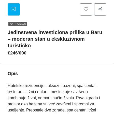
NA PRODAJU
Jedinstvena investiciona prilika u Baru
– moderan stan u ekskluzivnom
turističko
€246'000
Opis
Hotelske rezidencije, luksuzni bazeni, spa centar,
restorani i tržni centar – mesto koje savršeno
kombinuje život, odmor i način života. Prva zgrada i
prostor oko bazena su već završeni i spremni za
useljenje. Preostale dve zgrade, spa centar i tržni