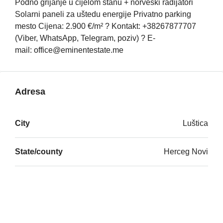
Podno grijanje u cijelom stanu + norveški radijatori
Solarni paneli za uštedu energije Privatno parking
mesto Cijena: 2.900 €/m² ? Kontakt: +38267877707
(Viber, WhatsApp, Telegram, poziv) ? E-
mail: office@eminentestate.me
Adresa
City
Luštica
State/county
Herceg Novi