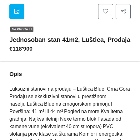
NA PRODAJU
Jednosoban stan 41m2, Luštica, Prodaja
€118'900
Opis
Luksuzni stanovi na prodaju – Luštica Blue, Crna Gora
Prodaju se ekskluzivni stanovi u prestižnom
naselju Luštica Blue na crnogorskom primorju!
Površina: 41 m² ili 44 m² Pogled na more Kvalitetna
gradnja: Najkvalitetniji Nexe termo blok Fasada od
kamene vune (ekvivalent 40 cm stiropora) PVC
stolarija prve klase sa škurama Komfor i energetika: