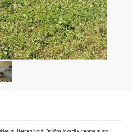
ševini, Herceg Novi. Odlična lokacija, veoma mirno,