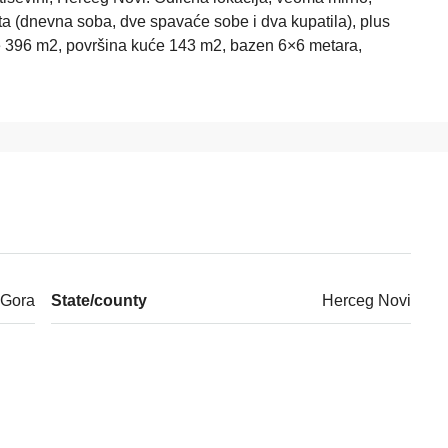
ta (dnevna soba, dve spavaće sobe i dva kupatila), plus
 396 m2, površina kuće 143 m2, bazen 6×6 metara,
 Gora
State/county
Herceg Novi