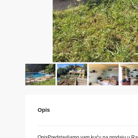
Opis
OpisPredstavljamo vam kuću na prodaju u Rati