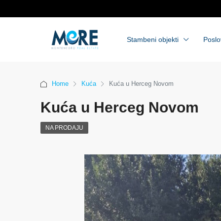
Stambeni objekti
Poslo
Home
Kuća
Kuća u Herceg Novom
Kuća u Herceg Novom
NA PRODAJU