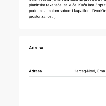
planinska reka teče iza kuće. Kuća ima 2 spra
podrum sa malom sobom i kupatilom. Dvorište
prostor za roštilj.
Adresa
Adresa
Herceg-Novi, Crna