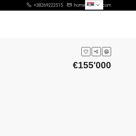
Serbian
+38269222515
home@me-re.com
€155'000