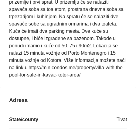
prizemlje i prvi sprat. U prizemlju će se nalaziti
spavaća soba sa toaletom, prostrana dnevna soba sa
trpezarijom i kuhinjom. Na spratu će se nalaziti dve
spavaće sobe sa ugradnim ormarima i dva toaleta.
Kuća će imati dva parking mesta. Dve kuće su
dostupne, i biće izgrađene sa bazenom. Takođe u
ponudi imamo i kuće od 50, 75 i 90m2. Lokacija se
nalazi 15 minuta vožnje od Porto Montenegro i 15
minuta vožnje od Kotora. Više informacija možete naći
na linku. https://minicondos.me/property/villa-with-the-
pool-for-sale-in-kavac-kotor-area/
Adresa
State/county
Tivat