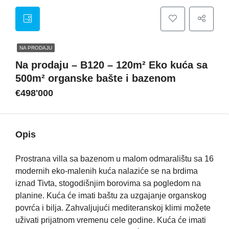
NA PRODAJU
Na prodaju – B120 – 120m² Eko kuća sa
500m² organske bašte i bazenom
€498'000
Opis
Prostrana villa sa bazenom u malom odmaralištu sa 16
modernih eko-malenih kuća nalaziće se na brdima
iznad Tivta, stogodišnjim borovima sa pogledom na
planine. Kuća će imati baštu za uzgajanje organskog
povrća i bilja. Zahvaljujući mediteranskoj klimi možete
uživati ​​prijatnom vremenu cele godine. Kuća će imati