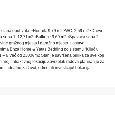
a stana obuhvata: •Hodnik: 9,79 m2 •WC: 2,59 m2 •Dnevni
a soba 1: 12,71m2 •Balkon : 9,69 m2 •Spavaća soba 2:
vine gražnog mjesta I garažno mjesto + ostava
onima Enza Home & Yatas Bedding po sistemu “Ključ u
 1 – 6 Već od 2300€m2 Stan je savršena prilika za sve koji
irnoj i atraktivnoj lokaciji. Završetak radova planiran je za
 – idealno za život, odmor ili investiciju! Lokacija: