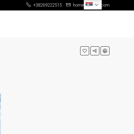
Serbian
+38269222515
home@me-re.com