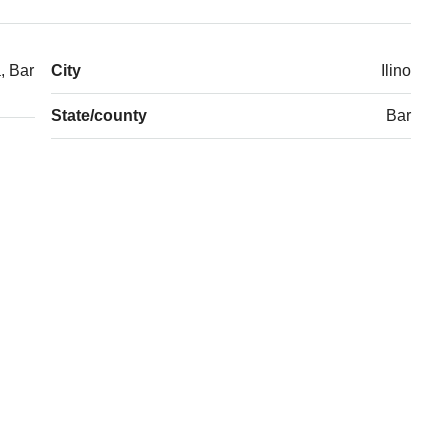
, Bar
City
Ilino
State/county
Bar