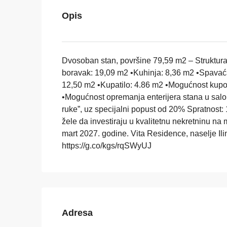
Opis
Dvosoban stan, površine 79,59 m2 – Struktur
boravak: 19,09 m2 •Kuhinja: 8,36 m2 •Spavać
12,50 m2 •Kupatilo: 4.86 m2 •Mogućnost kupo
•Mogućnost opremanja enterijera stana u sal
ruke”, uz specijalni popust od 20% Spratnost:
žele da investiraju u kvalitetnu nekretninu na m
mart 2027. godine. Vita Residence, naselje Ilino
https://g.co/kgs/rqSWyUJ
Adresa