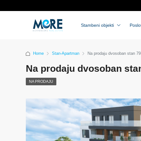
Stambeni objekti
Poslo
Home
Stan-Apartman
Na prodaju dvosoban stan 79
Na prodaju dvosoban stan
NA PRODAJU