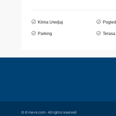
Klima Uredjaj
Pogled
Parking
Terasa
© © me-re.com - All rights reserved