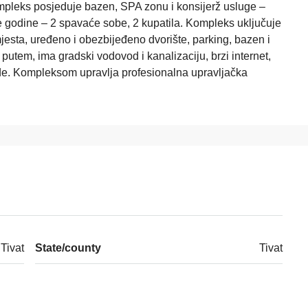
ompleks posjeduje bazen, SPA zonu i konsijerž usluge –
e godine – 2 spavaće sobe, 2 kupatila. Kompleks uključuje
sta, uređeno i obezbijeđeno dvorište, parking, bazen i
utem, ima gradski vodovod i kanalizaciju, brzi internet,
ode. Kompleksom upravlja profesionalna upravljačka
Tivat
State/county
Tivat