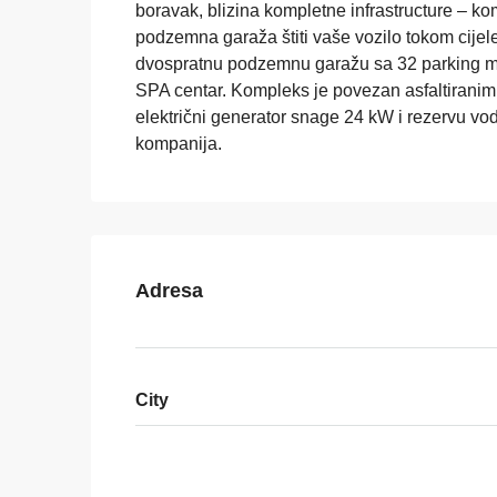
boravak, blizina kompletne infrastructure – k
podzemna garaža štiti vaše vozilo tokom cijel
dvospratnu podzemnu garažu sa 32 parking mje
SPA centar. Kompleks je povezan asfaltiranim p
električni generator snage 24 kW i rezervu v
kompanija.
Adresa
City