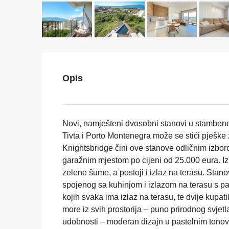
Opis
Novi, namješteni dvosobni stanovi u stamben
Tivta i Porto Montenegra može se stići pješk
Knightsbridge čini ove stanove odličnim izbo
garažnim mjestom po cijeni od 25.000 eura. Iz
zelene šume, a postoji i izlaz na terasu. Sta
spojenog sa kuhinjom i izlazom na terasu s 
kojih svaka ima izlaz na terasu, te dvije kupa
more iz svih prostorija – puno prirodnog svjetl
udobnosti – moderan dizajn u pastelnim tonovi