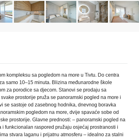
om kompleksu sa pogledom na more u Tivtu. Do centra
e za samo 10–15 minuta. Blizina međunarodne škole
rom za porodice sa djecom. Stanovi se prodaju sa
 svake prostorije pruža se panoramski pogled na more i
novi se sastoje od zasebnog hodnika, dnevnog boravka
panoramskim pogledom na more, dvije spavaće sobe od
tilske prostorije. Glavne prednosti: – panoramski pogled na
a i funkcionalan raspored pružaju osjećaj prostranosti i
ma stvara laganu i prijatnu atmosferu – idealno za stalni