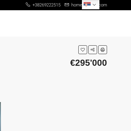
Serbian
+38269222515
home@me-re.com
€295'000