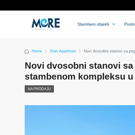
Stambeni objekti
Poslo
Home
Stan-Apartman
Novi dvosobni stanovi sa p
Novi dvosobni stanovi s
stambenom kompleksu u 
NA PRODAJU