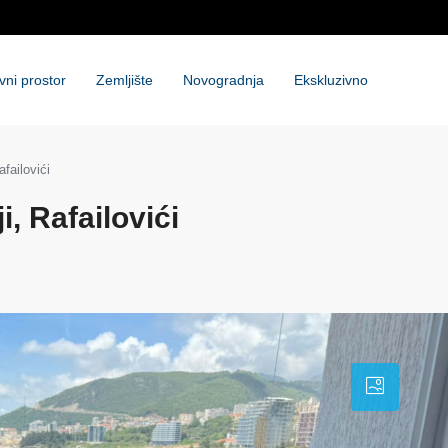
vni prostor
Zemljište
Novogradnja
Ekskluzivno
failovići
i, Rafailovići