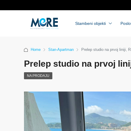
Stambeni objekti
Poslo
Home
Stan-Apartman
Prelep studio na prvoj liniji, Ra
Prelep studio na prvoj linij
NA PRODAJU