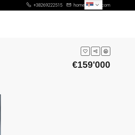
Serbian
+38269222515
home@me-re.com
€159'000