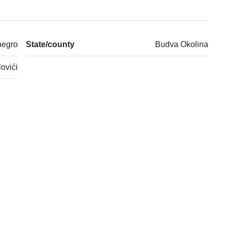
negro
State/county
Budva Okolina
lovići