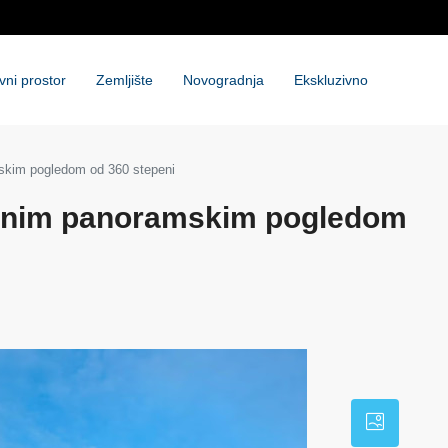
vni prostor
Zemljište
Novogradnja
Ekskluzivno
mskim pogledom od 360 stepeni
tvenim panoramskim pogledom