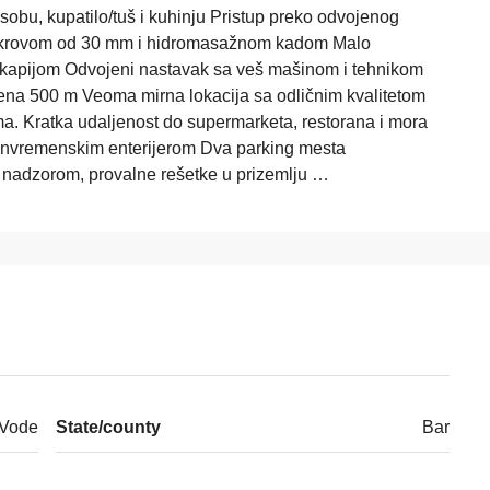
obu, kupatilo/tuš i kuhinju Pristup preko odvojenog
č krovom od 30 mm i hidromasažnom kadom Malo
m kapijom Odvojeni nastavak sa veš mašinom i tehnikom
jena 500 m Veoma mirna lokacija sa odličnim kvalitetom
a. Kratka udaljenost do supermarketa, restorana i mora
vanvremenskim enterijerom Dva parking mesta
 nadzorom, provalne rešetke u prizemlju …
 Vode
State/county
Bar