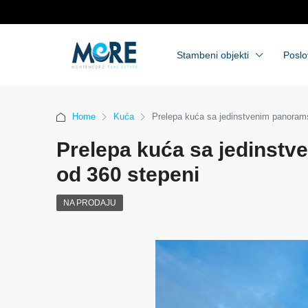
Stambeni objekti
Poslo
Home
Kuća
Prelepa kuća sa jedinstvenim panora
Prelepa kuća sa jedins
od 360 stepeni
NA PRODAJU