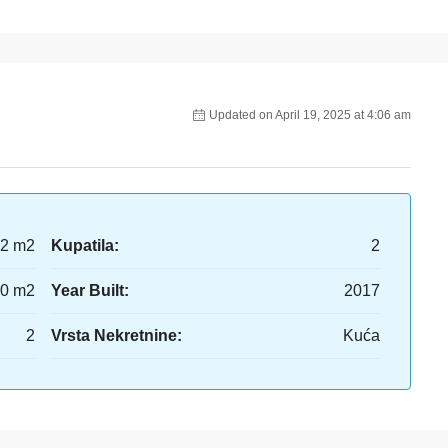
Updated on April 19, 2025 at 4:06 am
2 m2
Kupatila:
2
0 m2
Year Built:
2017
2
Vrsta Nekretnine:
Kuća