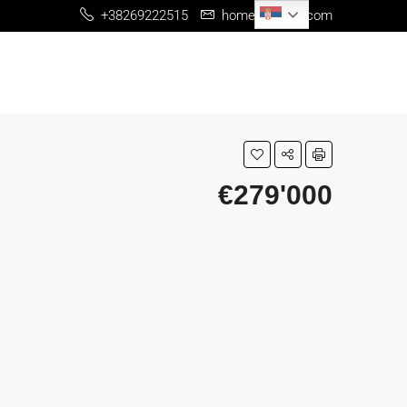
Serbian
+38269222515
home@me-re.com
€279'000