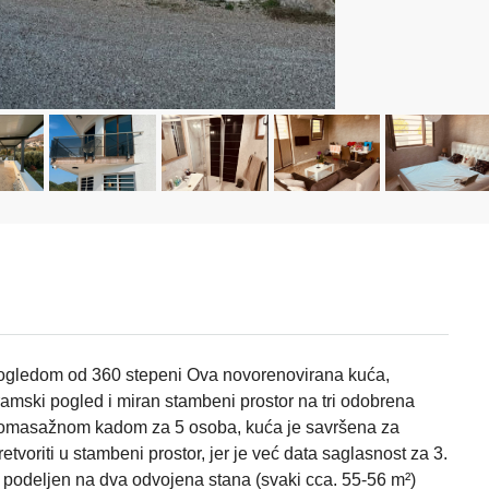
ogledom od 360 stepeni Ova novorenovirana kuća,
mski pogled i miran stambeni prostor na tri odobrena
dromasažnom kadom za 5 osoba, kuća je savršena za
tvoriti u stambeni prostor, jer je već data saglasnost za 3.
², podeljen na dva odvojena stana (svaki cca. 55-56 m²)