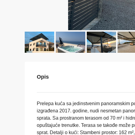
Opis
Prelepa kuća sa jedinstvenim panoramskim p
izgrađena 2017. godine, nudi nesmetan panora
sprata. Sa prostranom terasom od 70 m² i hi
opuštajuće trenutke. Terasa se takođe može pre
sprat. Detalji o kući: Stambeni prostor: 162 m