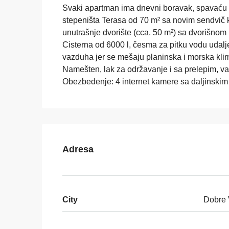
Svaki apartman ima dnevni boravak, spavaću s
stepeništa Terasa od 70 m² sa novim sendvi
unutrašnje dvorište (cca. 50 m²) sa dvorišno
Cisterna od 6000 l, česma za pitku vodu udal
vazduha jer se mešaju planinska i morska klim
Namešten, lak za održavanje i sa prelepim, 
Obezbeđenje: 4 internet kamere sa daljinskim
Adresa
City
Dobre