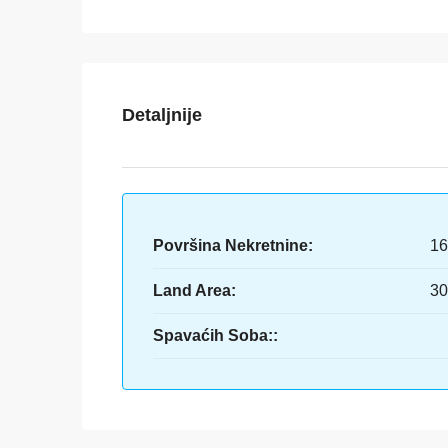
Detaljnije
Površina Nekretnine:
16
Land Area:
30
Spavaćih Soba::