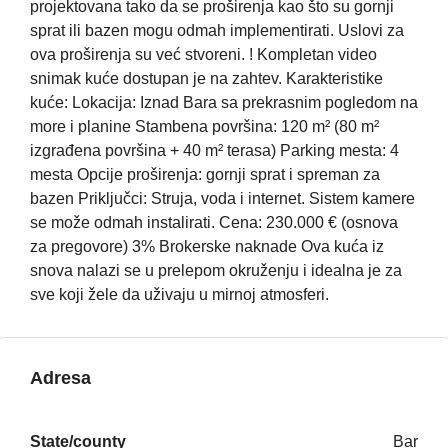
projektovana tako da se proširenja kao što su gornji
sprat ili bazen mogu odmah implementirati. Uslovi za
ova proširenja su već stvoreni. ! Kompletan video
snimak kuće dostupan je na zahtev. Karakteristike
kuće: Lokacija: Iznad Bara sa prekrasnim pogledom na
more i planine Stambena površina: 120 m² (80 m²
izgrađena površina + 40 m² terasa) Parking mesta: 4
mesta Opcije proširenja: gornji sprat i spreman za
bazen Priključci: Struja, voda i internet. Sistem kamere
se može odmah instalirati. Cena: 230.000 € (osnova
za pregovore) 3% Brokerske naknade Ova kuća iz
snova nalazi se u prelepom okruženju i idealna je za
sve koji žele da uživaju u mirnoj atmosferi.
Adresa
State/county
Bar