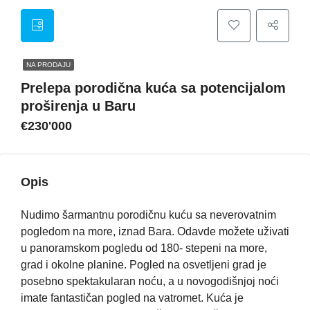
NA PRODAJU
Prelepa porodična kuća sa potencijalom
proširenja u Baru
€230'000
Opis
Nudimo šarmantnu porodičnu kuću sa neverovatnim
pogledom na more, iznad Bara. Odavde možete uživati
u panoramskom pogledu od 180- stepeni na more,
grad i okolne planine. Pogled na osvetljeni grad je
posebno spektakularan noću, a u novogodišnjoj noći
imate fantastičan pogled na vatromet. Kuća je