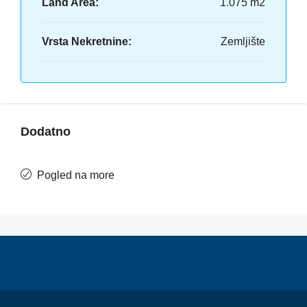
Land Area:
1.075 m2
Vrsta Nekretnine:
Zemljište
Dodatno
Pogled na more