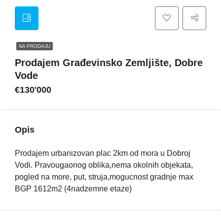
NA PRODAJU
Prodajem Građevinsko Zemljište, Dobre
Vode
€130'000
Opis
Prodajem urbanizovan plac 2km od mora u Dobroj
Vodi. Pravougaonog oblika,nema okolnih objekata,
pogled na more, put, struja,mogucnost gradnje max
BGP 1612m2 (4nadzemne etaze)