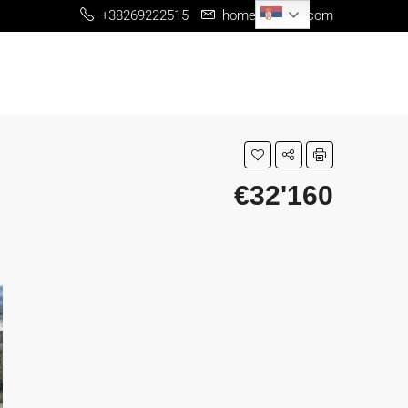
Serbian
+38269222515
home@me-re.com
€32'160