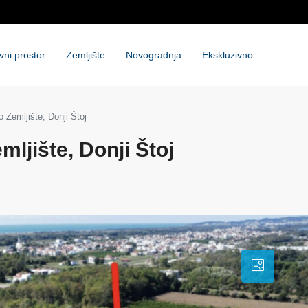
vni prostor
Zemljište
Novogradnja
Ekskluzivno
Zemljište, Donji Štoj
ljište, Donji Štoj