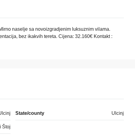
Mirno naselje sa novoizgradjenim luksuznim vilama.
tacija, bez ikakvih tereta. Cijena: 32.160€ Kontakt :
Ulcinj
State/county
Ulcinj
 Štoj