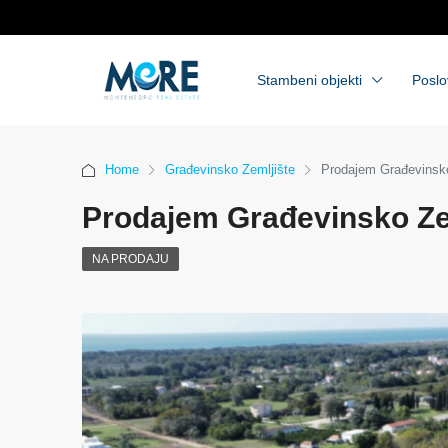
Stambeni objekti
Poslo
Home
Građevinsko Zemljište
Prodajem Građevinsko 
Prodajem Građevinsko Zem
NA PRODAJU