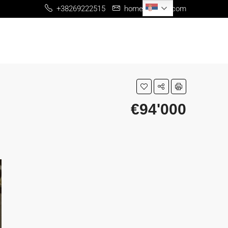
Serbian
+38269222515
home@me-re.com
€94'000