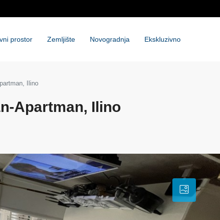
vni prostor
Zemljište
Novogradnja
Ekskluzivno
artman, Ilino
n-Apartman, Ilino