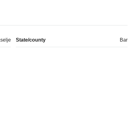
selje
State/county
Bar