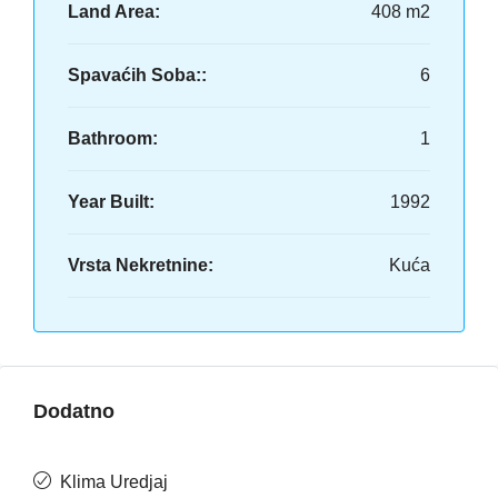
Land Area:
408 m2
Spavaćih Soba::
6
Bathroom:
1
Year Built:
1992
Vrsta Nekretnine:
Kuća
Dodatno
Klima Uredjaj