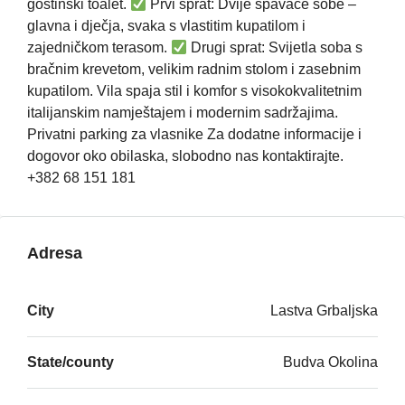
gostinski toalet.
Prvi sprat: Dvije spavaće sobe –
glavna i dječja, svaka s vlastitim kupatilom i
zajedničkom terasom.
Drugi sprat: Svijetla soba s
bračnim krevetom, velikim radnim stolom i zasebnim
kupatilom. Vila spaja stil i komfor s visokokvalitetnim
italijanskim namještajem i modernim sadržajima.
Privatni parking za vlasnike Za dodatne informacije i
dogovor oko obilaska, slobodno nas kontaktirajte.
+382 68 151 181
Adresa
City
Lastva Grbaljska
State/county
Budva Okolina