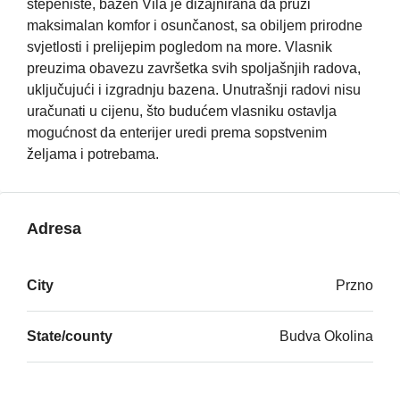
stepenište, bazen Vila je dizajnirana da pruži
maksimalan komfor i osunčanost, sa obiljem prirodne
svjetlosti i prelijepim pogledom na more. Vlasnik
preuzima obavezu završetka svih spoljašnjih radova,
uključujući i izgradnju bazena. Unutrašnji radovi nisu
uračunati u cijenu, što budućem vlasniku ostavlja
mogućnost da enterijer uredi prema sopstvenim
željama i potrebama.
Adresa
City
Przno
State/county
Budva Okolina