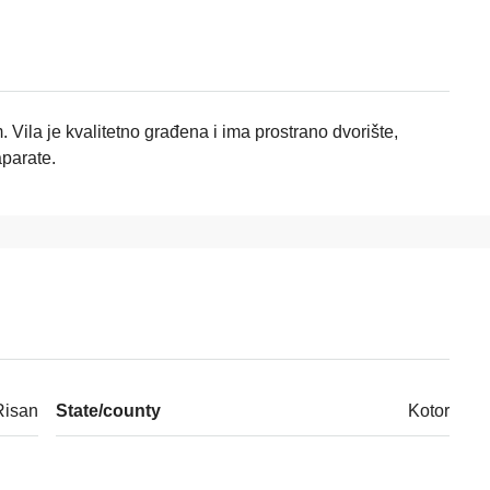
Vila je kvalitetno građena i ima prostrano dvorište,
aparate.
Risan
State/county
Kotor