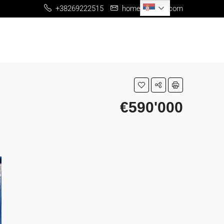
Serbian
+38269222515
home@me-re.com
€590'000