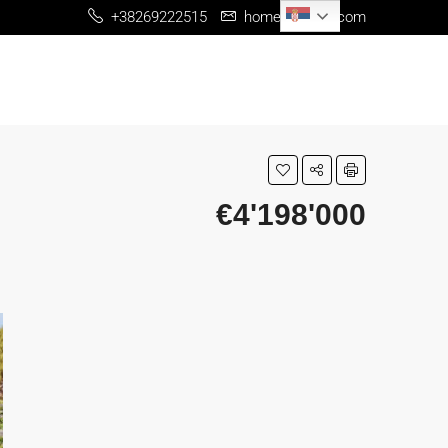
Serbian
+38269222515
home@me-re.com
€4'198'000