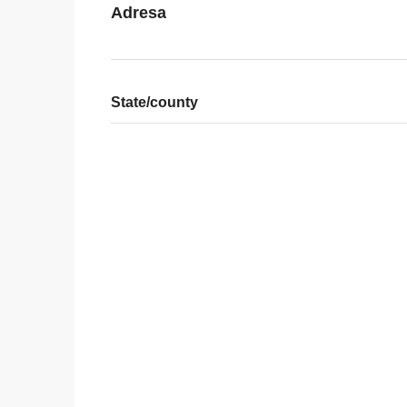
Adresa
State/county