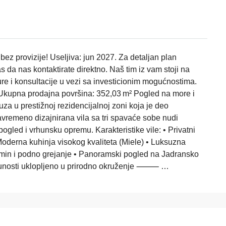
bez provizije! Useljiva: jun 2027. Za detaljan plan
s da nas kontaktirate direktno. Naš tim iz vam stoji na
ture i konsultacije u vezi sa investicionim mogućnostima.
 Ukupna prodajna površina: 352,03 m² Pogled na more i
uza u prestižnoj rezidencijalnoj zoni koja je deo
vremeno dizajnirana vila sa tri spavaće sobe nudi
gled i vrhunsku opremu. Karakteristike vile: • Privatni
oderna kuhinja visokog kvaliteta (Miele) • Luksuzna
min i podno grejanje • Panoramski pogled na Jadransko
potpunosti uklopljeno u prirodno okruženje ⸻ …