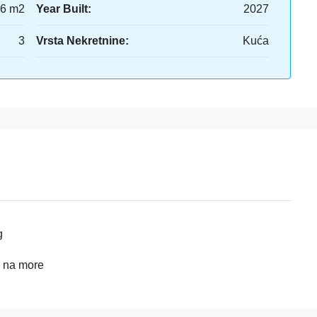
26 m2
Year Built:
2027
3
Vrsta Nekretnine:
Kuća
g
 na more