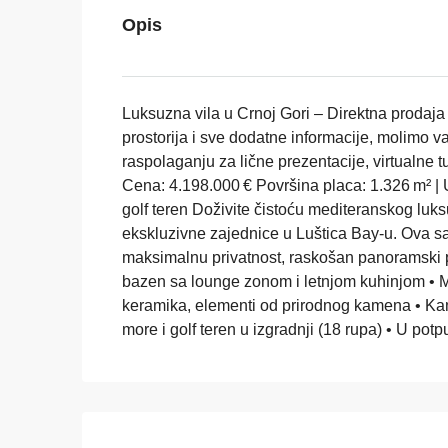
Opis
Luksuzna vila u Crnoj Gori – Direktna prodaja 
prostorija i sve dodatne informacije, molimo va
raspolaganju za lične prezentacije, virtualne 
Cena: 4.198.000 € Površina placa: 1.326 m² |
golf teren Doživite čistoću mediteranskog luks
ekskluzivne zajednice u Luštica Bay-u. Ova sa
maksimalnu privatnost, raskošan panoramski po
bazen sa lounge zonom i letnjom kuhinjom • M
keramika, elementi od prirodnog kamena • Ka
more i golf teren u izgradnji (18 rupa) • U 