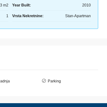
3 m2
Year Built:
2010
1
Vrsta Nekretnine:
Stan-Apartman
adnja
Parking