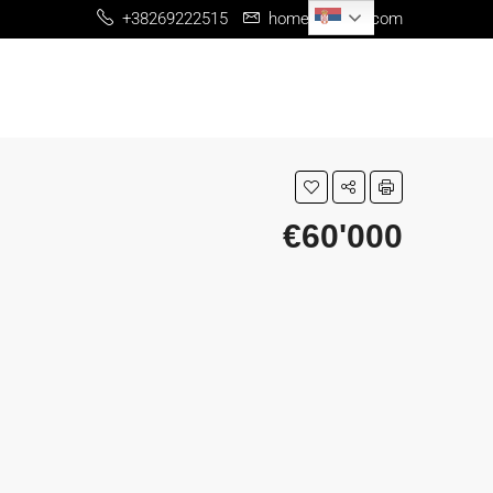
Serbian
+38269222515
home@me-re.com
€60'000