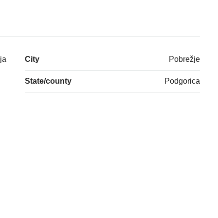
ja
City
Pobrežje
State/county
Podgorica