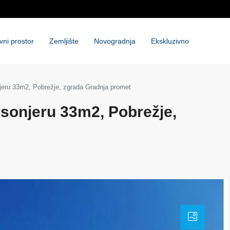
vni prostor
Zemljište
Novogradnja
Ekskluzivno
eru 33m2, Pobrežje, zgrada Gradnja promet
sonjeru 33m2, Pobrežje,