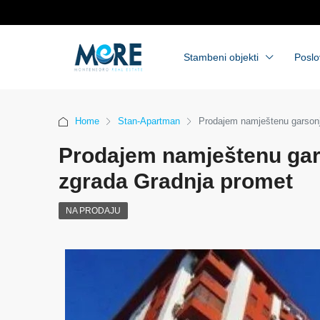
Stambeni objekti
Poslo
Home
Stan-Apartman
Prodajem namještenu garsonj
Prodajem namještenu gar
zgrada Gradnja promet
NA PRODAJU