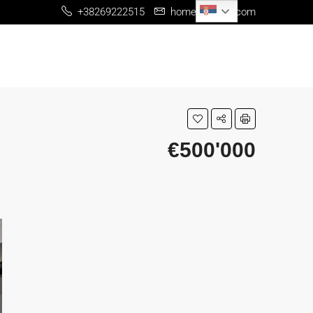
Serbian
+38269222515
home@me-re.com
€500'000