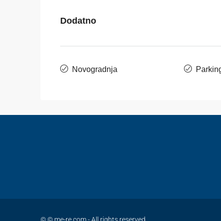
Dodatno
Novogradnja
Parkin
© © me-re.com - All rights reserved