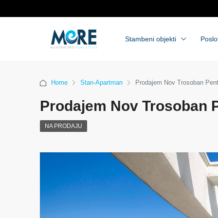
Stambeni objekti
Poslo
Home
Stan-Apartman
Prodajem Nov Trosoban Pent
Prodajem Nov Trosoban P
NA PRODAJU