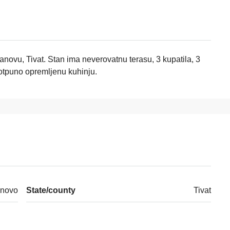
anovu, Tivat. Stan ima neverovatnu terasu, 3 kupatila, 3
potpuno opremljenu kuhinju.
anovo
State/county
Tivat