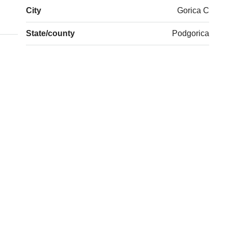
City
Gorica C
State/county
Podgorica