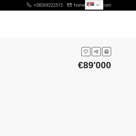
Serbian
+38269222515
home@me-re.com
€89'000