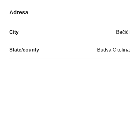
Adresa
City
Bečići
State/county
Budva Okolina