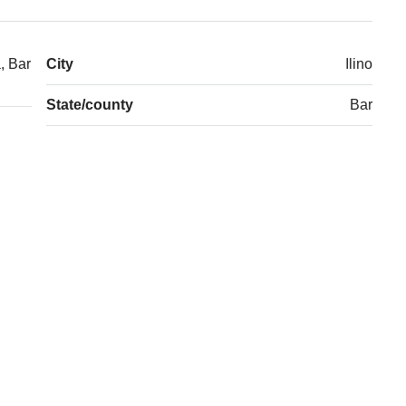
, Bar
City
Ilino
State/county
Bar