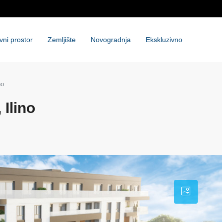
vni prostor
Zemljište
Novogradnja
Ekskluzivno
no
Ilino