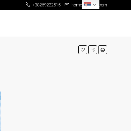
Serbian
+38269222515
home@me-re.com