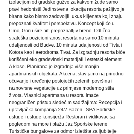
izolacijom od gradske gužve za kakvom žude samo
pravi hedonisti! Jedinstvena lokacija resorta pažljivo je
birana kako bismo zadovoljili ukus klijenata koji znaju
prepoznati kvalitet i perspektivu. Koncept koji će u
Crnoj Gori i šire biti prepoznatljiv brend. Odlična
strateška pozicioniranost resorta na samo 10 minuta
udaljenosti od Budve, 10 minuta udaljenosti od Tivta i
Kotora kao i aerodroma Tivat. Za izgradnju resorta biće
korišćeni eko građevinski materijali i estetski elementi
A klase. Planirana je izgradnja više manjih
apartmanskih objekata. Akcenat stavljamo na prirodno
očuvanje i uređenje postojećih zelenih površina i
raznovrsne vegetacije uz primjese modernog stila
života. Vlasnici apartmana u resortu imaće
neograničen pristup sledećim sadržajima: Recepcija i
upravljačka kompanija 24/7 Bazen i SPA Portirske
usluge i usluge konsijerža Restoran i vidikovac sa
pogledom na more i plažu Jaz Sportske terene
Turističke bungalove za odmor Izletište za ljubitelje