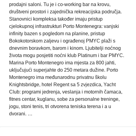
prodajni saloni. Tu je i co-working bar na krovu,
društveni prostori i zajednička rekreacijska područja.
Stanovnici kompleksa također imaju pristup
cjelokupnoj infrastrukturi Porto Montenegra: vanjski
infinity bazen s pogledom na planine, pristup
Bokokotorskom zaljevu i ograđenoj PMYC plaži s
dnevnim boravkom, barom i kinom. Ljubitelji noćnog
života mogu posjetiti noćni klub Platinum i bar PMYC.
Marina Porto Montenegro ima mjesta za 800 jahti,
uključujući superjahte do 250 metara dužine. Porto
Montenegro ima međunarodnu privatnu školu
Knightsbridge, hotel Regent sa 5 zvjezdica, Yacht
Club: programi jedrenja, veslanja i motornih čamaca,
fitnes centar, kuglanu, sobe za personalne treninge,
jogu, stoni tenis, tri otvorena teniska terena i a u
dvorani. …