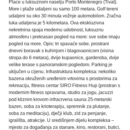
Place u luksuznom naselju Porto Montenegro (Tivat).
More i plaže udaljeni su samo 100 metara. Golf tereni
udaljeni su oko 30 minuta vožnje automobilom. Zračna
luka udaljena je 5 kilometara. Ova ekskluzivna
nekretnina spaja modernu udobnost, luksuznu
atmosferu i prekrasan pogled na more: sve sobe imaju
pogled na more. Opis: tri spavaće sobe, prostrani
dnevni boravak s kuhinjom i blagovaonicom (visina
stropa do 6 metara), dvije kupaonice, garderoba, dvije
velike terase s panoramskim pogledom. Parking je
uključen u cijenu. Infrastruktura kompleksa: nekoliko
bazena okruženih uređenim vrtovima s prostorima za
rekreaciju, fitness centar SIRO Fitness Hup (prostran s
modernim fitness spravama, studio za jogu, jacuzzi
pod kliznim krovom infracrvena sauna 25-metarski
bazen, soba za krioterapiju, spremnik za plutanje,
soba za meditaciju), dječji klub, zid za penjanje,
igrališta, atrakcije. U središnjem dijelu kompleksa –
mjesto za događanja za stanare, kino, restorani, butici,