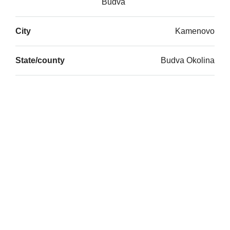
Budva
City
Kamenovo
State/county
Budva Okolina