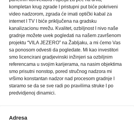
kompletan krug zgrade I pristupni put biće pokriveni
video nadzorom, zgrada će imati optički kabal za
internet I TV I biće priključena na gradsku
kanalizacionu mrežu. Kvalitet, ozbiljnost I nivo naše
gradnje možete uvek pogledati na našem završenom
projektu “VILA JEZERO” na Žabljaku, a mi ćemo Vas
sa ponosom odvesti da pogledate. Mi kao investitori
smo licencirani gradjevinski inžinjeri sa ozbiljnim
referencama u svojim karijerama, na nasim objektima
smo prisutni nonstop, pored stručnog nadzora mi
vršimo konstantan nadzor nad procesom gradnje I
staramo se da se sve radi po pravilima struke I po
predvidjenoj dinamici.
Adresa