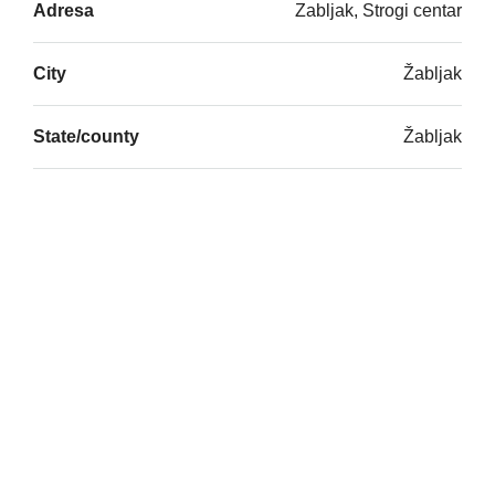
Adresa
Zabljak, Strogi centar
City
Žabljak
State/county
Žabljak