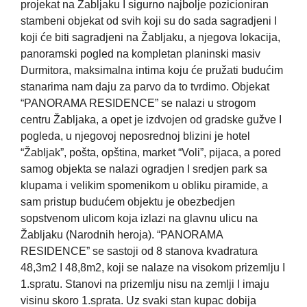
projekat na Žabljaku I sigurno najbolje pozicioniran
stambeni objekat od svih koji su do sada sagradjeni I
koji će biti sagradjeni na Žabljaku, a njegova lokacija,
panoramski pogled na kompletan planinski masiv
Durmitora, maksimalna intima koju će pružati budućim
stanarima nam daju za parvo da to tvrdimo. Objekat
“PANORAMA RESIDENCE” se nalazi u strogom
centru Žabljaka, a opet je izdvojen od gradske gužve I
pogleda, u njegovoj neposrednoj blizini je hotel
“Žabljak”, pošta, opština, market “Voli”, pijaca, a pored
samog objekta se nalazi ogradjen I sredjen park sa
klupama i velikim spomenikom u obliku piramide, a
sam pristup budućem objektu je obezbedjen
sopstvenom ulicom koja izlazi na glavnu ulicu na
Žabljaku (Narodnih heroja). “PANORAMA
RESIDENCE” se sastoji od 8 stanova kvadratura
48,3m2 I 48,8m2, koji se nalaze na visokom prizemlju I
1.spratu. Stanovi na prizemlju nisu na zemlji I imaju
visinu skoro 1.sprata. Uz svaki stan kupac dobija