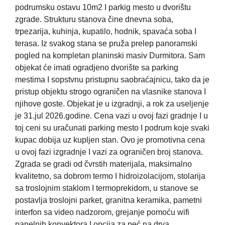
podrumsku ostavu 10m2 I parkig mesto u dvorištu
zgrade. Strukturu stanova čine dnevna soba,
trpezarija, kuhinja, kupatilo, hodnik, spavaća soba I
terasa. Iz svakog stana se pruža prelep panoramski
pogled na kompletan planinski masiv Durmitora. Sam
objekat će imati ogradjeno dvorište sa parking
mestima I sopstvnu pristupnu saobraćajnicu, tako da je
pristup objektu strogo ograničen na vlasnike stanova I
njihove goste. Objekat je u izgradnji, a rok za useljenje
je 31.jul 2026.godine. Cena vazi u ovoj fazi gradnje I u
toj ceni su uračunati parking mesto I podrum koje svaki
kupac dobija uz kupljen stan. Ovo je promotivna cena
u ovoj fazi izgradnje I vazi za ograničen broj stanova.
Zgrada se gradi od čvrstih materijala, maksimalno
kvalitetno, sa dobrom termo I hidroizolacijom, stolarija
sa troslojnim staklom I termoprekidom, u stanove se
postavlja troslojni parket, granitna keramika, pametni
interfon sa video nadzorom, grejanje pomoću wifi
panelnih konvektora I opcija za peć na drva,