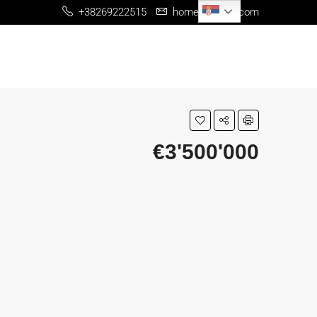
Serbian
+38269222515
home@me-re.com
€3'500'000