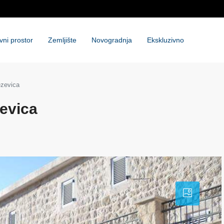
vni prostor
Zemljište
Novogradnja
Ekskluzivno
ezevica
zevica