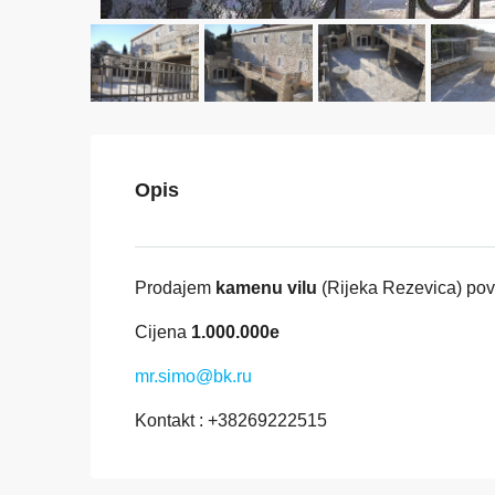
Opis
Prodajem
kamenu vilu
(Rijeka Rezevica) pov
Cijena
1.000.000e
mr.simo@bk.ru
Kontakt : +38269222515