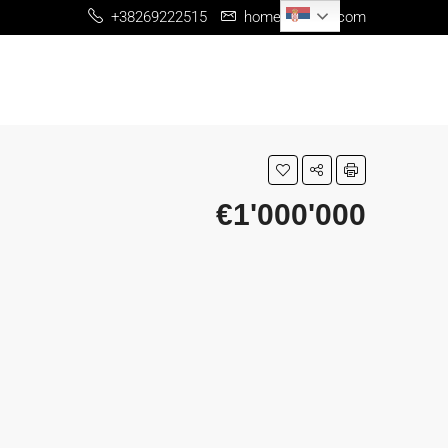
Serbian
+38269222515
home@me-re.com
€1'000'000