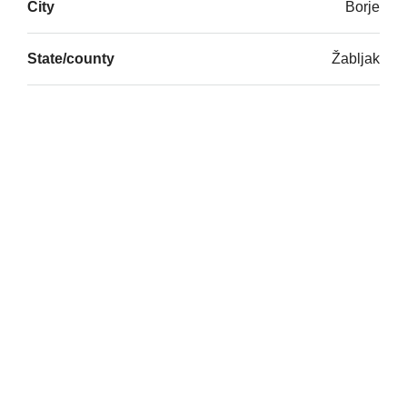
City
Borje
State/county
Žabljak