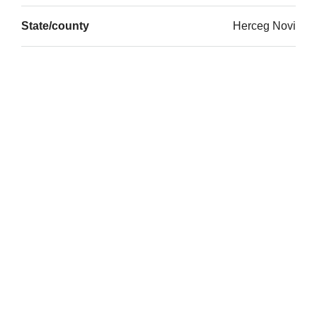
State/county
Herceg Novi