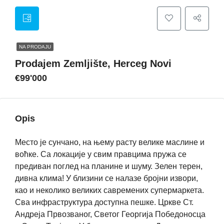
NA PRODAJU
Prodajem Zemljište, Herceg Novi
€99'000
Opis
Место је сунчано, на њему расту велике маслине и
воћке. Са локације у свим правцима пружа се
предиван поглед на планине и шуму. Зелен терен,
дивна клима! У близини се налазе бројни извори,
као и неколико великих савремених супермаркета.
Сва инфраструктура доступна пешке. Цркве Ст.
Андреја Првозваног, Светог Георгија Победоносца