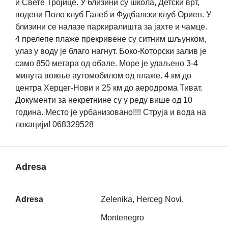
и Свете Тројице. У близини су школа, Детски врт,
водени Поло клуб Галеб и Фудбалски клуб Ориен. У
близини се налазе паркиралишта за јахте и чамце.
4 прелепе плаже прекривене су ситним шљунком,
улаз у воду је благо нагнут. Боко-Которски залив је
само 850 метара од обале. Море је удаљено 3-4
минута вожње аутомобилом од плаже. 4 км до
центра Херцег-Нови и 25 км до аеродрома Тиват.
Документи за некретнине су у реду више од 10
година. Место је урбанизовано!!!! Струја и вода на
локацији! 068329528
Adresa
Adresa
Zelenika, Herceg Novi,
Montenegro