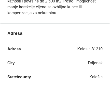
katnosti i površine do 2.500 m2. Postoji mogućnost
manje korekcije cijene za ozbiljne kupce ili
kompenzacija za nekretninu.
Adresa
Adresa
Kolasin,81210
City
Drijenak
State/county
Kolašin