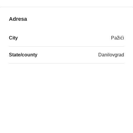
Adresa
City
Pažići
State/county
Danilovgrad