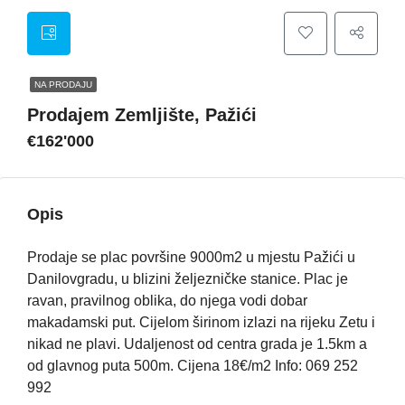
NA PRODAJU
Prodajem Zemljište, Pažići
€162'000
Opis
Prodaje se plac površine 9000m2 u mjestu Pažići u
Danilovgradu, u blizini željezničke stanice. Plac je
ravan, pravilnog oblika, do njega vodi dobar
makadamski put. Cijelom širinom izlazi na rijeku Zetu i
nikad ne plavi. Udaljenost od centra grada je 1.5km a
od glavnog puta 500m. Cijena 18€/m2 Info: 069 252
992