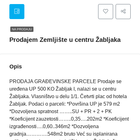
NA PRODAJU
Prodajem Zemljište u centru Žabljaka
Opis
PRODAJA GRAĐEVINSKE PARCELE Prodaje se
uređena UP 500 KO Žabljak I, nalazi se u centru
Žabljaka. Vlasništvo u delu 1/1. Četvrti plac od hotela
Žabljak. Podaci o parceli: *Površina UP je 579 m2
*Dozvoljena spratnost ……..SU + PR + 2 + PK
*Koeficijent zauzetosti……..0,35….202m2 *Koeficijent
izgrađenosti….0,60..346m2 *Dozvoljena
gradnja………….548m2 bruto Već su isplanirana