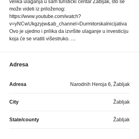
velika ulaganja u sam turistički centar Žabljak, što se
može videti iz priloženog:
https://www.youtube.com/watch?
v=yNCwUkgzyjw&ab_channel=DurmitorskaInicijativa
Ovo je ujedno i prilika da izvršite ulaganje u investiciju
koja će se vratiti višestruko. …
Adresa
Adresa
Narodnih Heroja 6, Žabljak
City
Žabljak
State/county
Žabljak