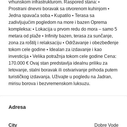
vrhunskom infrastrukturom. Raspored stana: •
Prostrani dnevni boravak sa otvorenom kuhinjom •
Jedna spavaća soba • Kupatilo • Terasa sa
zadivljujućim pogledom na more i bazen Oprema
kompleksa: • Lokacija u prvom redu do mora – samo 5
metara od plaže • Infinity bazen, terasa za sunčanje,
zona za roštilj i relaksaciju • Održavanje i obezbeđenje
tokom cele godine • Idealan za izdavanje i kao
investicija • Velika potražnja tokom cele godine Cena:
170.000 € Ovaj stan predstavlja idealnu priliku za
letovanje, stalni boravak ili ostvarivanje prihoda putem
turističkog izdavanja. Uživajte u pogledu na Jadran,
mirisu borova i bezvremenskom luksuzu.
Adresa
City
Dobre Vode