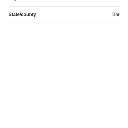
State/county
Bar