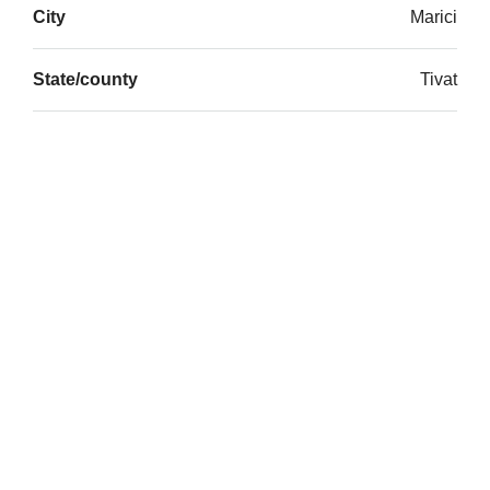
City
Marici
State/county
Tivat