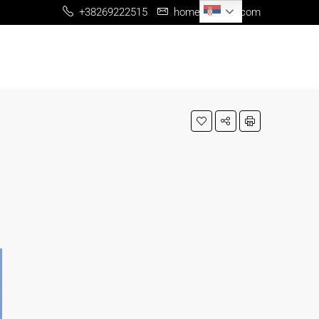
Serbian
+38269222515
home@me-re.com