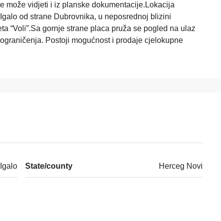
e može vidjeti i iz planske dokumentacije.Lokacija
galo od strane Dubrovnika, u neposrednoj blizini
ta “Voli”.Sa gornje strane placa pruža se pogled na ulaz
i ograničenja. Postoji mogućnost i prodaje cjelokupne
Igalo
State/county
Herceg Novi