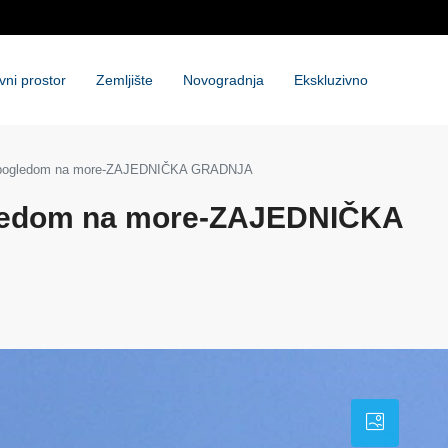
vni prostor
Zemljište
Novogradnja
Ekskluzivno
a pogledom na more-ZAJEDNIČKA GRADNJA
gledom na more-ZAJEDNIČKA