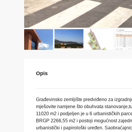
Opis
Građevinsko zemljište predviđeno za izgradn
mješovite namjene što obuhvata stanovanje,tur
11020 m2 i podjeljen je u 6 urbanističkih parc
BRGP 2266,55 m2 i postoji mogućnost zajedni
urbanistički i papirološki uređen. Saobraćajni