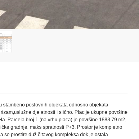
ju stambeno poslovnih objekata odnosno objekata
izam,uslužne djelatnosti i slično. Plac je ukupne površine
ela. Parcela broj 1 (na vrhu placa) je površine 1888,79 m2,
čke gradnje, maks spratnosti P+3. Prostor je kompletno
ca se prostire duž čitavog kompleksa dok je ostala