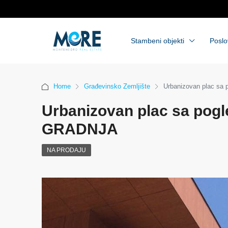
Stambeni objekti
Poslo
Home
Građevinsko Zemljište
Urbanizovan plac s
Urbanizovan plac sa po
GRADNJA
NA PRODAJU