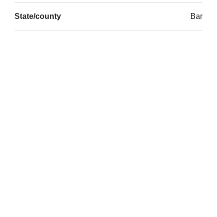
State/county
Bar