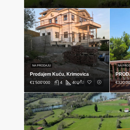
NA PRODAJU
NA PRO
Prodajem Kuću, Krimovica
€1'500'000
4
400
€320'0
m2