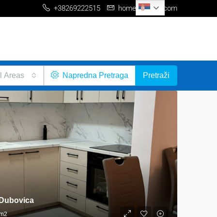
Serbian
+38269222515
home@me-re.com
l Areas
Napredna Pretraga
Pretraži
 Dubovica
m2