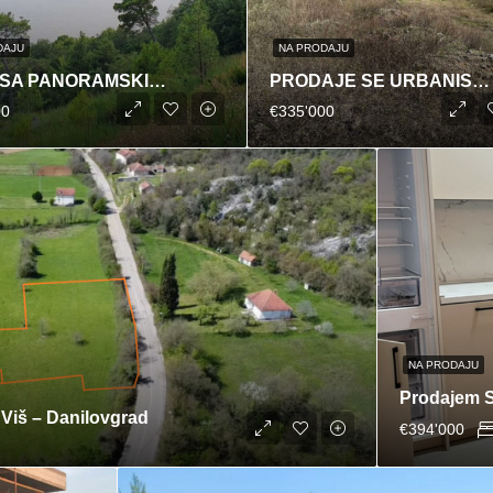
DAJU
NA PRODAJU
PLAC SA PANORAMSKIM POGLEDOM NA GRAD I MORE,BAR
PRODAJE SE URBANISTIČKA PARCELA, SUTOMORE
00
€335'000
NA PRODAJU
Prodajem 
 Viš – Danilovgrad
€394'000