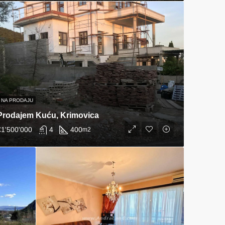
NA PRODAJU
Prodajem Kuću, Krimovica
€1'500'000
4
400
m2