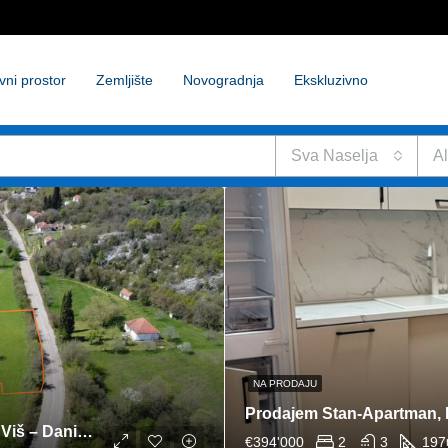
vni prostor
Zemljište
Novogradnja
Ekskluzivno
Sva Naselja
Al
NA PRODAJU
Prodajem Stan-Apartman,
Građevinsko-turističko zemljište na prodaju – Viš – Danilovgrad
€394'000
2
3
197