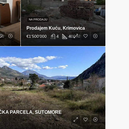
NA PRODAJU
Prodajem Kuću, Krimovica
€1'500'000
4
400
m2
m2
IČKA PARCELA, SUTOMORE