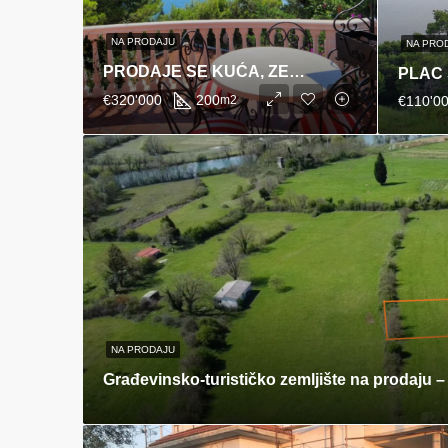
NA PRODAJU
NA PRO
PRODAJE SE KUĆA, ZELENI POJAS
€320'000
200
m2
€110'0
NA PRODAJU
Građevinsko-turističko zemljište na prodaju –