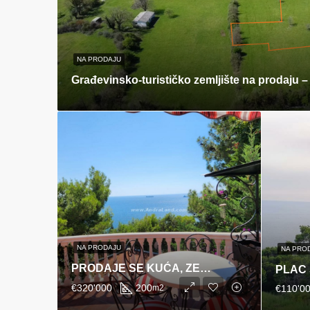
NA PRODAJU
NA PRODAJU
NA PRO
PRODAJE SE KUĆA, ZELENI POJAS
€320'000
200
m2
€110'0