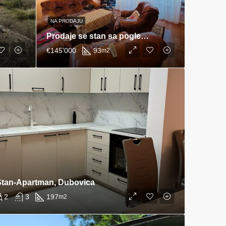
NA PRODAJU
Prodaje se stan sa pogledom na more, Utjeha
€145'000
93
m2
Stan-Apartman, Dubovica
2
3
197
m2