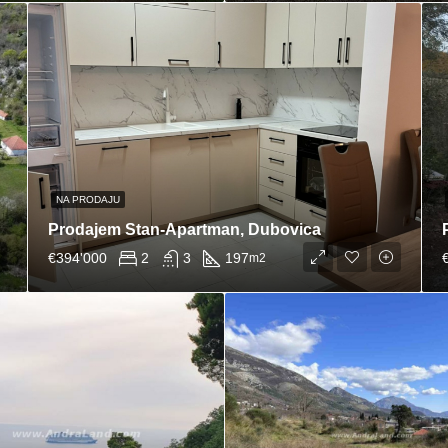
NA PRODAJU
Prodajem Stan-Apartman, Dubovica
€394'000
2
3
197
m2