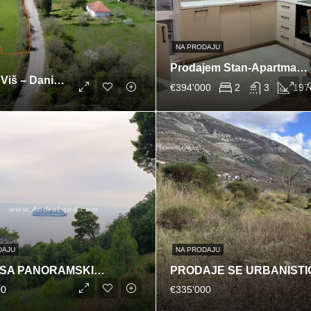
NA PRODAJU
Prodajem Stan-Apartman, Dubovica
Građevinsko-turističko zemljište na prodaju – Viš – Danilovgrad
€394'000
2
3
197
DAJU
NA PRODAJU
PLAC SA PANORAMSKIM POGLEDOM NA GRAD I MORE,BAR
PRODAJE SE URBANIST
00
€335'000