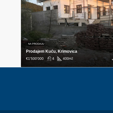
NA PRODAJU
Prodajem Kuću, Krimovica
€1'500'000
4
400
m2