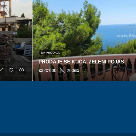
NA PRODAJU
PRODAJE SE KUĆA, ZELENI POJAS
€320'000
200
m2