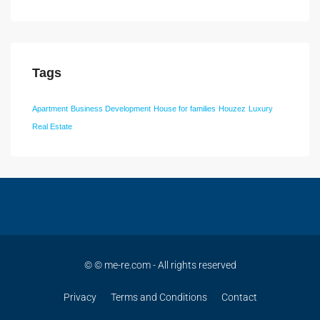
Tags
Apartment
Business Development
House for families
Houzez
Luxury
Real Estate
© © me-re.com - All rights reserved
Privacy
Terms and Conditions
Contact