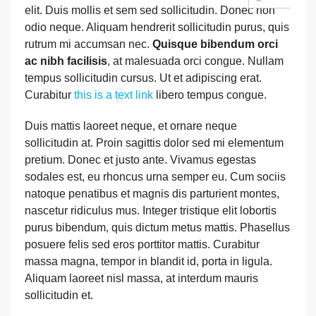
elit. Duis mollis et sem sed sollicitudin. Donec non
odio neque. Aliquam hendrerit sollicitudin purus, quis
rutrum mi accumsan nec.
Quisque bibendum orci
ac nibh facilisis
, at malesuada orci congue. Nullam
tempus sollicitudin cursus. Ut et adipiscing erat.
Curabitur
this is a text link
libero tempus congue.
Duis mattis laoreet neque, et ornare neque
sollicitudin at. Proin sagittis dolor sed mi elementum
pretium. Donec et justo ante. Vivamus egestas
sodales est, eu rhoncus urna semper eu. Cum sociis
natoque penatibus et magnis dis parturient montes,
nascetur ridiculus mus. Integer tristique elit lobortis
purus bibendum, quis dictum metus mattis. Phasellus
posuere felis sed eros porttitor mattis. Curabitur
massa magna, tempor in blandit id, porta in ligula.
Aliquam laoreet nisl massa, at interdum mauris
sollicitudin et.