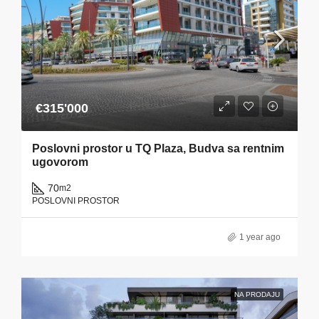
€315'000
Poslovni prostor u TQ Plaza, Budva sa rentnim
ugovorom
70
m2
POSLOVNI PROSTOR
1 year ago
NA PRODAJU