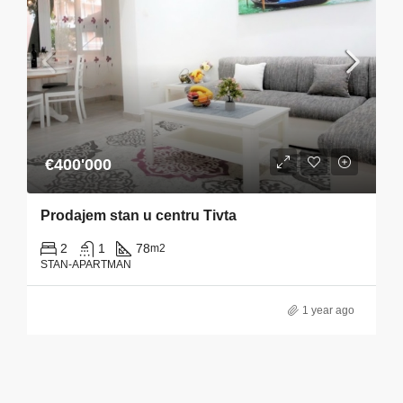
€400'000
Prodajem stan u centru Tivta
2
1
78
m2
STAN-APARTMAN
1 year ago