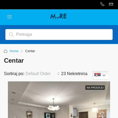
Home
Centar
Centar
Sortiraj po:
Default Order
23 Nekretnina
Serbian
NA PRODAJU